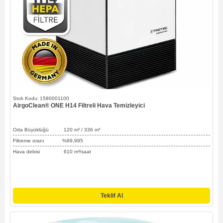
1580001100
AirgoClean® ONE H14 Filtreli Hava Temizleyici
Oda Büyüklüğü 120
m² / 336
m³
Filtreme oranı %99,995
Hava debisi 610 m³/saat
Teklif Al