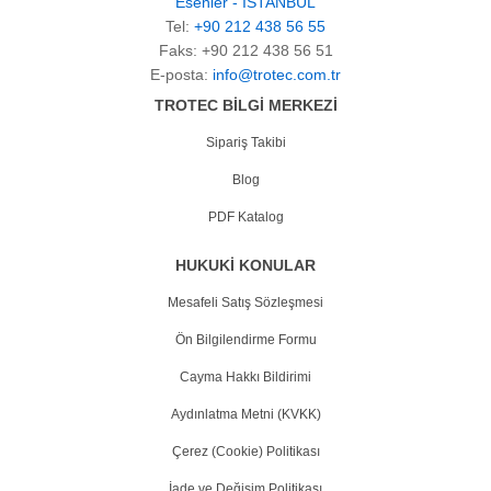
Esenler - İSTANBUL
Tel:
+90 212 438 56 55
Faks: +90 212 438 56 51
E-posta:
info@trotec.com.tr
TROTEC BİLGİ MERKEZİ
Sipariş Takibi
Blog
PDF Katalog
HUKUKİ KONULAR
Mesafeli Satış Sözleşmesi
Ön Bilgilendirme Formu
Cayma Hakkı Bildirimi
Aydınlatma Metni (KVKK)
Çerez (Cookie) Politikası
İade ve Değişim Politikası