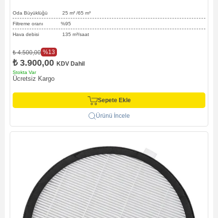
Oda Büyüklüğü 25
m² /65
m³
Filtreme oranı %95
Hava debisi 135 m³/saat
%13
₺ 4.500,00
₺ 3.900,00
KDV Dahil
Stokta Var
Ücretsiz Kargo
Sepete Ekle
Ürünü İncele