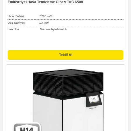
Endüstriyel Hava Temizleme Cihazı TAC 6500
Hava Debisi
5700 m³/h
Güç Sarfiyatı 1,4 kW
Fan Hızı Sonsuz Ayarlanabilir
Teklif Al