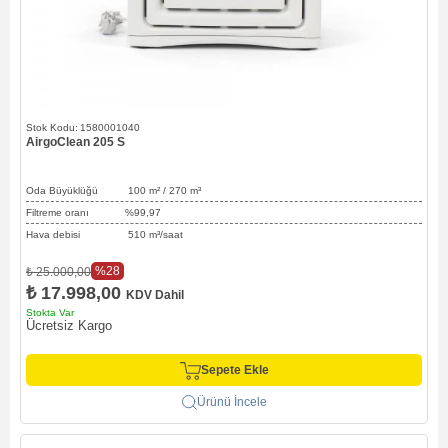
1580001040
AirgoClean 205 S
Oda Büyüklüğü 100
m² / 270
m³
Filtreme oranı %99,97
Hava debisi 510 m³/saat
%28
₺ 25.000,00
₺ 17.998,00
KDV Dahil
Stokta Var
Ücretsiz Kargo
Sepete Ekle
Ürünü İncele