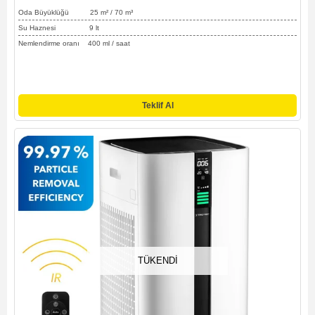
Oda Büyüklüğü 25
m² / 70
m³
Su Haznesi 9 lt
Nemlendirme oranı 400 ml / saat
Teklif Al
TÜKENDI