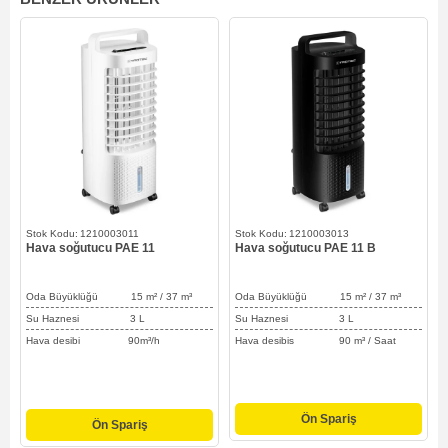
1210003011
1210003013
Hava soğutucu PAE 11
Hava soğutucu PAE 11 B
Oda Büyüklüğü 15
m² / 37
m³
Oda Büyüklüğü 15 m² / 37 m³
Su Haznesi 3 L
Su Haznesi 3 L
Hava desibi 90m³/h
Hava desibis 90 m³ / Saat
Ön Spariş
Ön Spariş