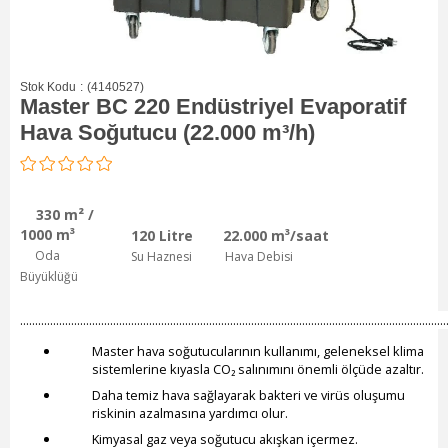
Stok Kodu
(4140527)
Master BC 220 Endüstriyel Evaporatif
Hava Soğutucu (22.000 m³/h)
330 m² /
1000 m³
120 Litre
22.000
m³/saat
Oda
Su Haznesi
Hava Debisi
Büyüklüğü
..............................................................................................................................................
Master hava soğutucularının kullanımı, geleneksel klima
sistemlerine kıyasla CO₂ salınımını önemli ölçüde azaltır.
Daha temiz hava sağlayarak bakteri ve virüs oluşumu
riskinin azalmasına yardımcı olur.
Kimyasal gaz veya soğutucu akışkan içermez.