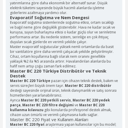
yatırımlarına göre daha ekonomik bir alternatif sunar. Düşük
elektrik tüketimi sayesinde büyük hacimli alanlarda işletme
giderlerini azaltmaya yardımcı olur.
Evaporatif Soğutma ve Nem Dengesi
Evaporatif soğutma sistemlerinde soğutma etkisi, ortam sıcaklığı
ve bağıl neme göre değişiklik gösterebilir. Hava ne kadar sıcak ve
kuruysa, suyun buharlaşma etkisi o kadar güçlü olur ve serinletme
performansı artar. Bu nedenle sistem, serinliğe en çok ihtiyaç
duyulan sıcak günlerde en verimli şekilde çalışır.
Master evaporatif soğutucular yüksek nemli ortamlarda da basit
bir vantilatöre göre daha verimli çalışacak şekilde geliştirilmiştir.
Cihaz, ortam koşullarına bağlı olarak nem oranını genellikle
yaklaşık %2 ila %5 arasında artırır. Havalandırılan alanlarda bu
hafif nem artışı çoğu zaman fark edilmez.
Master BC 220 Türkiye Distribütör ve Teknik
Destek
Master BC 220 Türkiye
pazarı için cihazın teknik destek, bakım ve
servis süreçleri büyük önem taşır.
Master BC 220 distribütör
desteği sayesinde orijinal ürün, teknik danışmanlık ve satış sonrası
hizmetlerden yararlanabilirsiniz.
Ayrıca
Master BC 220 yetkili servis
,
Master BC 220 yedek
parça
,
Master BC 220 filtre değişimi
ve
Master BC 220
kullanma kılavuzu
gibi konularda profesyonel destek almak,
cihazın uzun ömürlü ve verimli çalışmasına katkı sağlar.
Master BC 220 Fiyat ve Kullanım Alanları
Master BC 220 fiyat
araştırması yapan kullanıcılar için bu model;