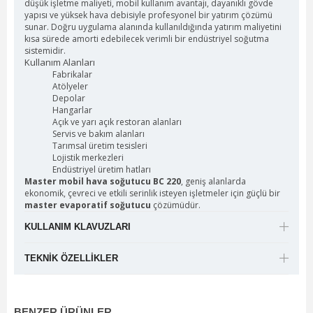
düşük işletme maliyeti, mobil kullanım avantajı, dayanıklı gövde
yapısı ve yüksek hava debisiyle profesyonel bir yatırım çözümü
sunar. Doğru uygulama alanında kullanıldığında yatırım maliyetini
kısa sürede amorti edebilecek verimli bir endüstriyel soğutma
sistemidir.
Kullanım Alanları
Fabrikalar
Atölyeler
Depolar
Hangarlar
Açık ve yarı açık restoran alanları
Servis ve bakım alanları
Tarımsal üretim tesisleri
Lojistik merkezleri
Endüstriyel üretim hatları
Master mobil hava soğutucu BC 220
, geniş alanlarda
ekonomik, çevreci ve etkili serinlik isteyen işletmeler için güçlü bir
master evaporatif soğutucu
çözümüdür.
KULLANIM KLAVUZLARI
TEKNIK ÖZELLIKLER
BENZER ÜRÜNLER