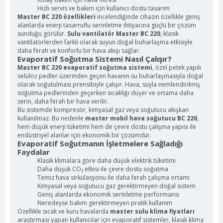
Hızlı servis ve bakım için kullanıcı dostu tasarım
Master BC 220 özellikleri
incelendiğinde cihazın özellikle geniş
alanlarda enerji tasarruflu serinletme ihtiyacına güçlü bir çözüm
sunduğu görülür.
Sulu vantilatör Master BC 220
, klasik
vantilatörlerden farklı olarak suyun doğal buharlaşma etkisiyle
daha ferah ve konforlu bir hava akışı sağlar.
Evaporatif Soğutma Sistemi Nasıl Çalışır?
Master BC 220 evaporatif soğutma sistemi
, özel petek yapılı
selüloz pedler üzerinden geçen havanın su buharlaşmasıyla doğal
olarak soğutulması prensibiyle çalışır. Hava, suyla nemlendirilmiş
soğutma pedlerinden geçerken sıcaklığı düşer ve ortama daha
serin, daha ferah bir hava verilir.
Bu sistemde kompresör, kimyasal gaz veya soğutucu akışkan
kullanılmaz. Bu nedenle
master mobil hava soğutucu BC 220
,
hem düşük enerji tüketimi hem de çevre dostu çalışma yapısı ile
endüstriyel alanlar için ekonomik bir çözümdür.
Evaporatif Soğutmanın İşletmelere Sağladığı
Faydalar
Klasik klimalara göre daha düşük elektrik tüketimi
Daha düşük CO₂ etkisi ile çevre dostu soğutma
Temiz hava sirkülasyonu ile daha ferah çalışma ortamı
Kimyasal veya soğutucu gaz gerektirmeyen doğal sistem
Geniş alanlarda ekonomik serinletme performansı
Neredeyse bakım gerektirmeyen pratik kullanım
Özellikle sıcak ve kuru havalarda
master sulu klima fiyatları
araştırması yapan kullanıcılar için evaporatif sistemler, klasik klima