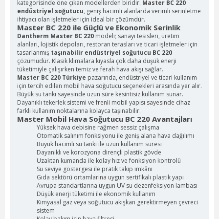
kategorisinde öne çıkan modellerden biridir.
Master BC 220
endüstriyel soğutucu
, geniş hacimli alanlarda verimli serinletme
ihtiyacı olan işletmeler için ideal bir çözümdür.
Master BC 220 ile Güçlü ve Ekonomik Serinlik
Dantherm Master BC 220
modeli; sanayi tesisleri, üretim
alanları, lojistik depoları, restoran terasları ve ticari işletmeler için
tasarlanmış
taşınabilir endüstriyel soğutucu BC 220
çözümüdür. Klasik klimalara kıyasla çok daha düşük enerji
tüketimiyle çalışırken temiz ve ferah hava akışı sağlar.
Master BC 220 Türkiye
pazarında, endüstriyel ve ticari kullanım
için tercih edilen mobil hava soğutucu seçenekleri arasında yer alır.
Büyük su tankı sayesinde uzun süre kesintisiz kullanım sunar.
Dayanıklı tekerlek sistemi ve frenli mobil yapısı sayesinde cihaz
farklı kullanım noktalarına kolayca taşınabilir.
Master Mobil Hava Soğutucu BC 220 Avantajları
Yüksek hava debisine rağmen sessiz çalışma
Otomatik salınım fonksiyonu ile geniş alana hava dağılımı
Büyük hacimli su tankı ile uzun kullanım süresi
Dayanıklı ve korozyona dirençli plastik gövde
Uzaktan kumanda ile kolay hız ve fonksiyon kontrolü
Su seviye göstergesi ile pratik takip imkânı
Gıda sektörü ortamlarına uygun sertifikalı plastik yapı
Avrupa standartlarına uygun UV su dezenfeksiyon lambası
Düşük enerji tüketimi ile ekonomik kullanım
Kimyasal gaz veya soğutucu akışkan gerektirmeyen çevreci
sistem
Kolay bakım için hava filtresi