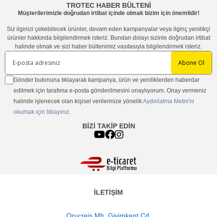
TROTEC HABER BÜLTENİ
Müşterilerimizle doğrudan irtibat içinde olmak bizim için önemlidir!
Siz ilginizi çekebilecek ürünler, devam eden kampanyalar veya ilginç yenilikçi
ürünler hakkında bilgilendirmek isteriz. Bundan dolayı sizinle doğrudan irtibat
halinde olmak ve sizi haber bültenimiz vasıtasıyla bilgilendirmek isteriz.
Abone Ol
Gönder butonuna tıklayarak kampanya, ürün ve yeniliklerden haberdar
edilmek için tarafıma e-posta gönderilmesini onaylıyorum. Onay vermeniz
halinde işlenecek olan kişisel verilerinize yönelik
Aydınlatma Metni'ni
okumak için tıklayınız.
BİZİ TAKİP EDİN
İLETİŞİM
Oruçreis Mh. Giyimkent Cd.