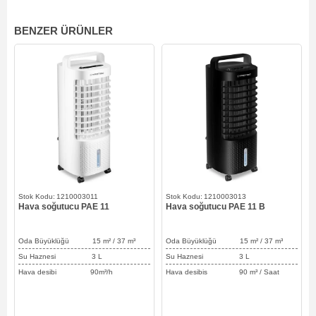
BENZER ÜRÜNLER
1210003011
1210003013
Hava soğutucu PAE 11
Hava soğutucu PAE 11 B
Oda Büyüklüğü 15
m² / 37
m³
Oda Büyüklüğü 15 m² / 37 m³
Su Haznesi 3 L
Su Haznesi 3 L
Hava desibi 90m³/h
Hava desibis 90 m³ / Saat