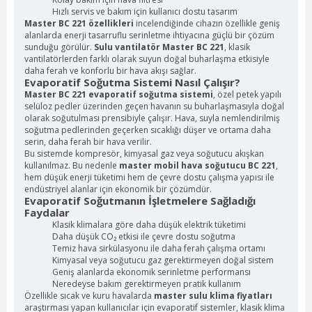
Hızlı servis ve bakım için kullanıcı dostu tasarım
Master BC 221 özellikleri
incelendiğinde cihazın özellikle geniş
alanlarda enerji tasarruflu serinletme ihtiyacına güçlü bir çözüm
sunduğu görülür.
Sulu vantilatör Master BC 221
, klasik
vantilatörlerden farklı olarak suyun doğal buharlaşma etkisiyle
daha ferah ve konforlu bir hava akışı sağlar.
Evaporatif Soğutma Sistemi Nasıl Çalışır?
Master BC 221 evaporatif soğutma sistemi
, özel petek yapılı
selüloz pedler üzerinden geçen havanın su buharlaşmasıyla doğal
olarak soğutulması prensibiyle çalışır. Hava, suyla nemlendirilmiş
soğutma pedlerinden geçerken sıcaklığı düşer ve ortama daha
serin, daha ferah bir hava verilir.
Bu sistemde kompresör, kimyasal gaz veya soğutucu akışkan
kullanılmaz. Bu nedenle
master mobil hava soğutucu BC 221
,
hem düşük enerji tüketimi hem de çevre dostu çalışma yapısı ile
endüstriyel alanlar için ekonomik bir çözümdür.
Evaporatif Soğutmanın İşletmelere Sağladığı
Faydalar
Klasik klimalara göre daha düşük elektrik tüketimi
Daha düşük CO₂ etkisi ile çevre dostu soğutma
Temiz hava sirkülasyonu ile daha ferah çalışma ortamı
Kimyasal veya soğutucu gaz gerektirmeyen doğal sistem
Geniş alanlarda ekonomik serinletme performansı
Neredeyse bakım gerektirmeyen pratik kullanım
Özellikle sıcak ve kuru havalarda
master sulu klima fiyatları
araştırması yapan kullanıcılar için evaporatif sistemler, klasik klima