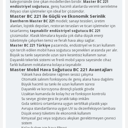
kategorisinde öne çıkan modellerden biridir.
Master BC 221
endüstriyel soğutucu
, geniş hacimli alanlarda verimli serinletme
ihtiyacı olan işletmeler için ideal bir çözümdür.
Master BC 221 ile Güçlü ve Ekonomik Serinlik
Dantherm Master BC 221
modeli; sanayi tesisleri, üretim
alanları, lojistik depoları, restoran terasları ve ticari işletmeler için
tasarlanmış
taşınabilir endüstriyel soğutucu BC 221
çözümüdür. Klasik klimalara kıyasla çok daha düşük enerji
tüketimiyle çalışırken temiz ve ferah hava akışı sağlar.
Master BC 221 Türkiye
pazarında, endüstriyel ve ticari kullanım
için tercih edilen mobil hava soğutucu seçenekleri arasında yer alır.
Büyük su tankı sayesinde uzun süre kesintisiz kullanım sunar.
Dayanıklı tekerlek sistemi ve frenli mobil yapısı sayesinde cihaz
farklı kullanım noktalarına kolayca taşınabilir.
Master Mobil Hava Soğutucu BC 221 Avantajları
Yüksek hava debisine rağmen sessiz çalışma
Otomatik salınım fonksiyonu ile geniş alana hava dağılımı
Büyük hacimli su tankı ile uzun kullanım süresi
Dayanıklı ve korozyona dirençli plastik gövde
Uzaktan kumanda ile kolay hız ve fonksiyon kontrolü
Su seviye göstergesi ile pratik takip imkânı
Gıda sektörü ortamlarına uygun sertifikalı plastik yapı
Avrupa standartlarına uygun UV su dezenfeksiyon lambası
Düşük enerji tüketimi ile ekonomik kullanım
Kimyasal gaz veya soğutucu akışkan gerektirmeyen çevreci
sistem
Kolay bakım için hava filtresi