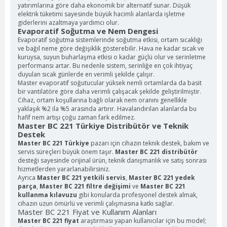
yatırımlarına göre daha ekonomik bir alternatif sunar. Düşük
elektrik tüketimi sayesinde büyük hacimli alanlarda işletme
giderlerini azaltmaya yardımcı olur.
Evaporatif Soğutma ve Nem Dengesi
Evaporatif soğutma sistemlerinde soğutma etkisi, ortam sıcaklığı
ve bağıl neme göre değişiklik gösterebilir. Hava ne kadar sıcak ve
kuruysa, suyun buharlaşma etkisi o kadar güçlü olur ve serinletme
performansı artar. Bu nedenle sistem, serinliğe en çok ihtiyaç
duyulan sıcak günlerde en verimli şekilde çalışır.
Master evaporatif soğutucular yüksek nemli ortamlarda da basit
bir vantilatöre göre daha verimli çalışacak şekilde geliştirilmiştir.
Cihaz, ortam koşullarına bağlı olarak nem oranını genellikle
yaklaşık %2 ila %5 arasında artırır. Havalandırılan alanlarda bu
hafif nem artışı çoğu zaman fark edilmez.
Master BC 221 Türkiye Distribütör ve Teknik
Destek
Master BC 221 Türkiye
pazarı için cihazın teknik destek, bakım ve
servis süreçleri büyük önem taşır.
Master BC 221 distribütör
desteği sayesinde orijinal ürün, teknik danışmanlık ve satış sonrası
hizmetlerden yararlanabilirsiniz.
Ayrıca
Master BC 221 yetkili servis
,
Master BC 221 yedek
parça
,
Master BC 221 filtre değişimi
ve
Master BC 221
kullanma kılavuzu
gibi konularda profesyonel destek almak,
cihazın uzun ömürlü ve verimli çalışmasına katkı sağlar.
Master BC 221 Fiyat ve Kullanım Alanları
Master BC 221 fiyat
araştırması yapan kullanıcılar için bu model;