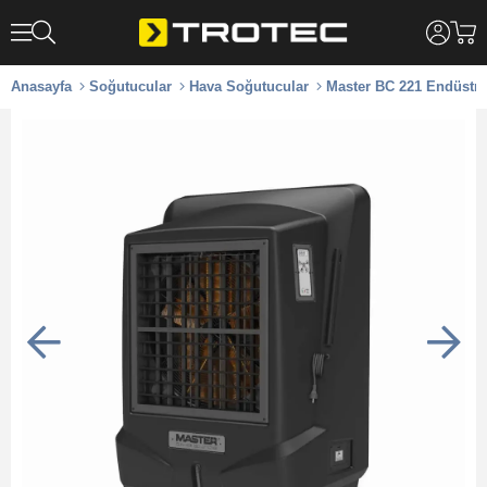
Anasayfa
Soğutucular
Hava Soğutucular