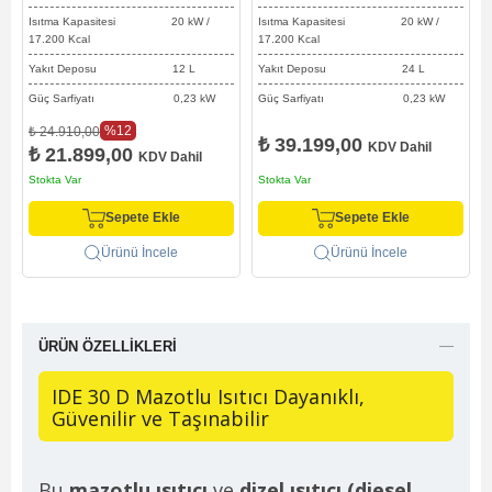
Isıtma Kapasitesi 20 kW /
Isıtma Kapasitesi 20 kW /
17.200 Kcal
17.200 Kcal
Yakıt Deposu 12 L
Yakıt Deposu 24 L
Güç Sarfiyatı 0,23 kW
Güç Sarfiyatı 0,23 kW
%12
₺ 24.910,00
₺ 39.199,00
KDV Dahil
₺ 21.899,00
KDV Dahil
Stokta Var
Stokta Var
Sepete Ekle
Sepete Ekle
Ürünü İncele
Ürünü İncele
ÜRÜN ÖZELLIKLERI
IDE 30 D Mazotlu Isıtıcı Dayanıklı,
Güvenilir ve Taşınabilir
Bu
mazotlu ısıtıcı
ve
dizel ısıtıcı (diesel