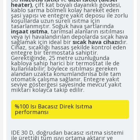
heater)
, çift kat boyalı dayanıklı gövdesi,
kablo sarma bölmeli kolay hareket eden
şasi yapısı ve entegre yakıt deposu ile zorlu
koşullarda uzun süreli ısıtma için
tasarlanmıştır. Soğuk hava şartlarında
inşaat ısıtma
, tarımsal alanların ısıtılması
veya iyi havalandırılan depolarda sıcak hava
sağlamak için ideal bir
sıcak hava cihazı
dır.
Cihaz, sıcaklığı hassas şekilde kontrol eden
entegre bir termostata sahiptir.
Gerektiğinde, 25 metre uzunluğunda
kabloya sahip harici bir termostat ile de
kullanılabilir; böylece ısıtılması gereken
alandan uzakta konumlandırılsa bile tam
otomatik çalışma sağlanır. Entegre yakıt
seviye göstergesi sayesinde mevcut yakıt
miktarı kolayca takip edilir.
%100 Isı Bacasız Direk Isıtma
performansı
IDE 30 D, doğrudan bacasız ısıtma sistemi
ile ürettiği tüm ısıyı ortama aktarır ve