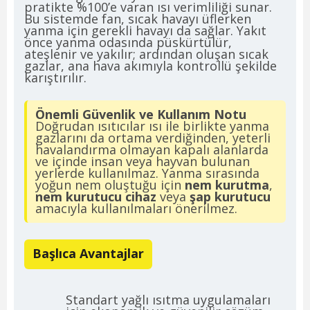
pratikte %100’e varan ısı verimliliği sunar.
Bu sistemde fan, sıcak havayı üflerken
yanma için gerekli havayı da sağlar. Yakıt
önce yanma odasında püskürtülür,
ateşlenir ve yakılır; ardından oluşan sıcak
gazlar, ana hava akımıyla kontrollü şekilde
karıştırılır.
Önemli Güvenlik ve Kullanım Notu
Doğrudan ısıtıcılar ısı ile birlikte yanma
gazlarını da ortama verdiğinden, yeterli
havalandırma olmayan kapalı alanlarda
ve içinde insan veya hayvan bulunan
yerlerde kullanılmaz. Yanma sırasında
yoğun nem oluştuğu için
nem kurutma
,
nem kurutucu cihaz
veya
şap kurutucu
amacıyla kullanılmaları önerilmez.
Başlıca Avantajlar
Standart yağlı ısıtma uygulamaları