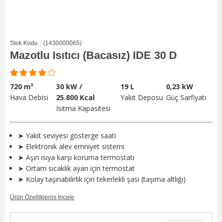
Stok Kodu
(1430000065)
Mazotlu Isıtıcı (Bacasız) IDE 30 D
720 m³
30 kW /
19 L
0,23 kW
Hava Debisi
25.800 Kcal
Yakıt Deposu
Güç Sarfiyatı
Isıtma Kapasitesi
➤ Yakıt seviyesi gösterge saati
➤ Elektronik alev emniyet sistemi
➤ Aşırı ısıya karşı koruma termostatı
➤ Ortam sıcaklık ayarı için termostat
➤ Kolay taşınabilirlik için tekerlekli şasi (taşıma altlığı)
Ürün Özelliklerini İncele