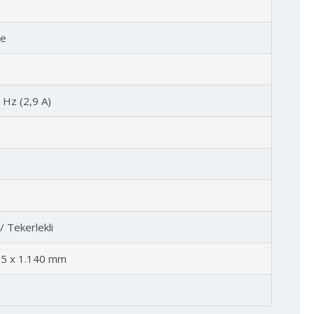
me
 Hz (2,9 A)
 / Tekerlekli
25 x 1.140 mm