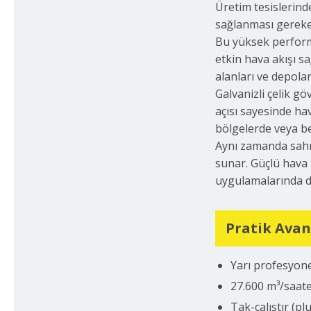
Üretim tesislerind
sağlanması gerek
Bu yüksek perfor
etkin hava akışı sa
alanları ve depolar
Galvanizli çelik gö
açısı sayesinde ha
bölgelerde veya bel
Aynı zamanda sahne
sunar. Güçlü hava 
uygulamalarında d
Pratik Avan
Yarı profesyon
27.600 m³/saat
Tak-çalıştır (pl