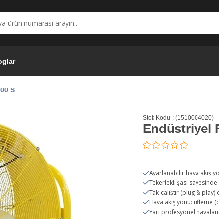
oglar
000 S
Stok Kodu
(1510004020)
Endüstriyel
Ayarlanabilir hava akış y
Tekerlekli şasi sayesind
Tak-çalıştır (plug & play) 
Hava akış yönü: üfleme (d
Yarı profesyonel havala