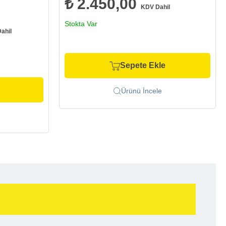
₺ 2.450,00
KDV Dahil
Stokta Var
ahil
Sepete Ekle
Ürünü İncele