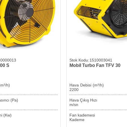
10000013
1510003041
00 S
Mobil Turbo Fan TFV 30
Debisi (m³/h)
Hava Debisi 
2200
va Basıncı (Pa)
Hava Çıkış Hız
m/sn
 Tüketimi (Kw)
Fan kademe
Kademe