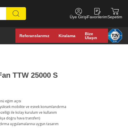
Üye Girişi
Favorilerim
Sepetim
Bize
Referanslarımız
Kiralama
Ulaşın
 Fan TTW 25000 S
önü eğim açısı
e yüksek mobilite ve esnek konumlandırma
özelliği ile kolay kurulum ve kullanım
ışa doğru hava transferi)
ndırma uygulamalarına uygun tasarım