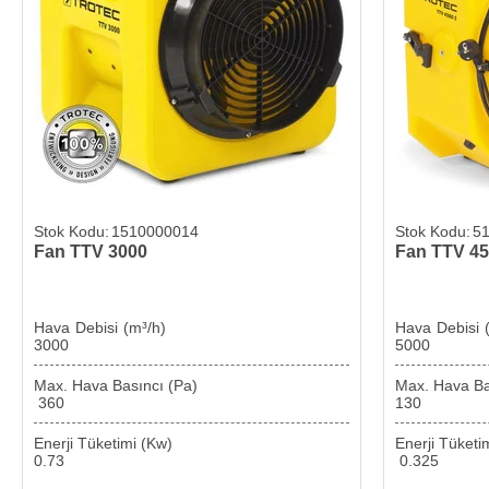
1510000014
5
Fan TTV 3000
Fan TTV 45
Hava Debisi (m³/h)
Hava 
3000
5000
Max. Hava Basıncı (Pa)
Max. Ha
360
130
Enerji Tüketimi (Kw)
Enerji
0.73
0.325