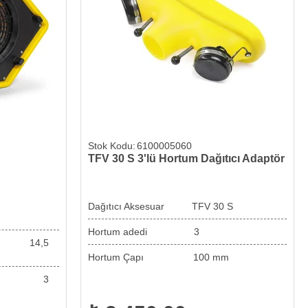
6100005060
TFV 30 S 3'lü Hortum Dağıtıcı Adaptör
(m³/h)
Dağıtıcı Aksesuar TFV 30 S
Hortum adedi 3
ı 14,5
Hortum Çapı 100 mm
si 3