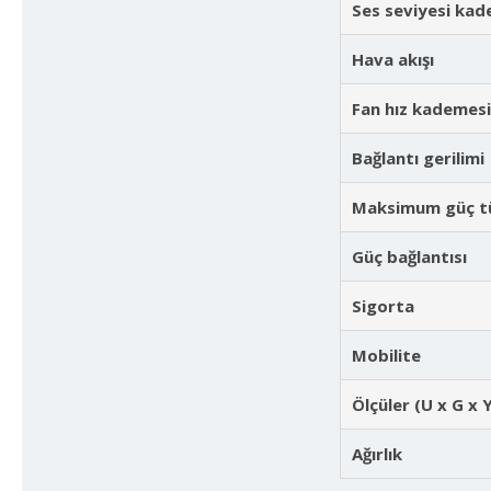
Ses seviyesi ka
Hava akışı
Fan hız kademesi
Bağlantı gerilimi
Maksimum güç t
Güç bağlantısı
Sigorta
Mobilite
Ölçüler (U x G x 
Ağırlık