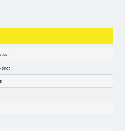
/saat
/saat
k