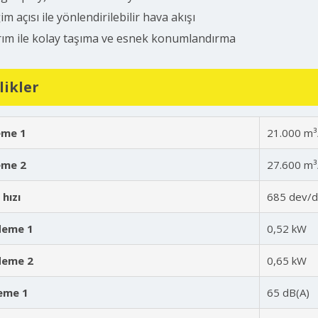
im açısı ile yönlendirilebilir hava akışı
rım ile kolay taşıma ve esnek konumlandırma
likler
eme 1
21.000 m³
eme 2
27.600 m³
hızı
685 dev/d
deme 1
0,52 kW
deme 2
0,65 kW
deme 1
65 dB(A)