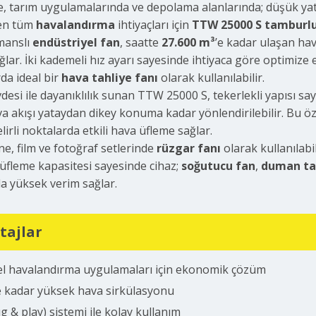
e, tarım uygulamalarında ve depolama alanlarında; düşük yat
en tüm
havalandırma
ihtiyaçları için
TTW 25000 S tamburlu
manslı
endüstriyel fan
, saatte
27.600 m³
’e kadar ulaşan hav
ğlar. İki kademeli hız ayarı sayesinde ihtiyaca göre optimize 
da ideal bir
hava tahliye fanı
olarak kullanılabilir.
vdesi ile dayanıklılık sunan TTW 25000 S, tekerlekli yapısı sa
va akışı yataydan dikey konuma kadar yönlendirilebilir. Bu öze
irli noktalarda etkili hava üfleme sağlar.
, film ve fotoğraf setlerinde
rüzgar fanı
olarak kullanılab
üfleme kapasitesi sayesinde cihaz;
soğutucu fan
,
duman ta
a yüksek verim sağlar.
tajlar
el havalandırma uygulamaları için ekonomik çözüm
e kadar yüksek hava sirkülasyonu
ug & play) sistemi ile kolay kullanım