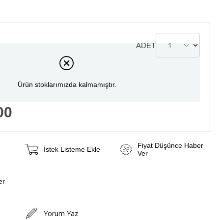
ADET
Ürün stoklarımızda kalmamıştır.
00
Fiyat Düşünce Haber
İstek Listeme Ekle
Ver
er
Yorum Yaz