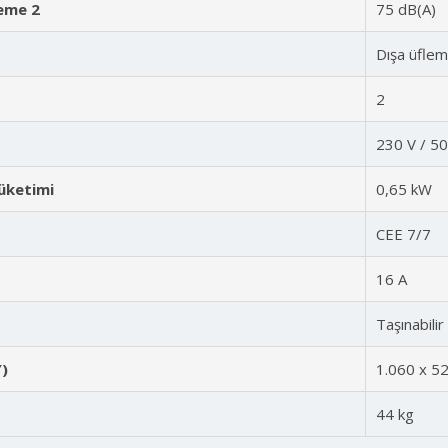
deme 2
75 dB(A)
Dışa üfle
2
230 V / 50
üketimi
0,65 kW
CEE 7/7
16 A
Taşınabilir
Y)
1.060 x 5
44 kg