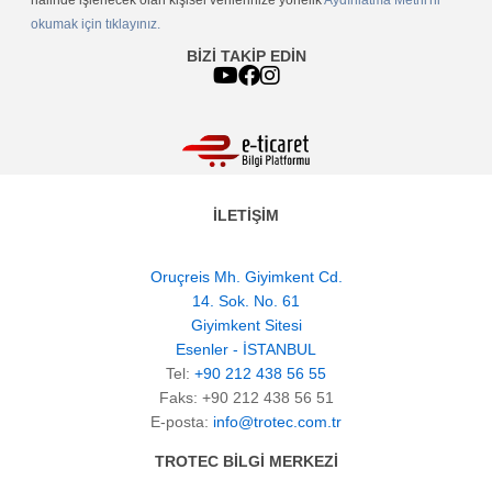
halinde işlenecek olan kişisel verilerinize yönelik
Aydınlatma Metni'ni
okumak için tıklayınız.
BİZİ TAKİP EDİN
İLETİŞİM
Oruçreis Mh. Giyimkent Cd.
14. Sok. No. 61
Giyimkent Sitesi
Esenler - İSTANBUL
Tel:
+90 212 438 56 55
Faks: +90 212 438 56 51
E-posta:
info@trotec.com.tr
TROTEC BİLGİ MERKEZİ