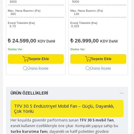
3000
5000
Max. Hava Basıncı (Pa)
Max. Hava Basıncı (Pa)
360
130
Enerji Tüketimi (Kw)
Enerji Tüketimi (Kw)
0.73
0.325
₺ 24.599,00
₺ 26.999,00
KDV Dahil
KDV Dahil
Stokta Var
Stokta Var
Sepete Ekle
Sepete Ekle
Ürünü İncele
Ürünü İncele
ÜRÜN ÖZELLIKLERI
TFV 30 S Endüstriyel Mobil Fan – Güçlü, Dayanıklı,
Çok Yönlü
Her koşulda güvenilir performans sunan
TFV 30 S mobil fan
,
esnek kullanım özellikleriyle öne çıkar. Kompakt yapıya sahip bu
turbo kurutma fanı
, dayanıklı ve hafif polietilen gövdesi