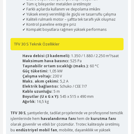
✔ Tüm iç bileşenler metalden üretilmiştir
✔ Farklı açılarda kullanım ve depolama imkânı
✔ Yüksek enerji verimliliği ile güçlü ve tasarruflu çalışma
✔ Kaliteli rulmanlı motor – şaftta tek taraflı yük oluşmaz
✔ Kontrol paneline entegre priz
✔ Kompakt boyutlara rağmen yüksek performans
TFV 30 S Teknik Özellikler
Hava debisi (3 kademeli):
1.350 / 1.880 / 2.250 m³/saat
Maksimum hava basıncı:
525 Pa
Taşınabilir ortam sıcaklığı (maks.):
60 °C
Güç tüketimi:
1,05 kW
Çalışma voltajı:
230 V
Maks. akım çekimi:
5,2 A
Elektrik bağlantısı:
Schuko / CEE 7/7
Kablo uzunluğu:
5 m
Boyutlar (U x G x Y):
545 x 515 x 490 mm
Ağırlık:
16,5 kg
TFV 30 S
, şantiyelerde, tadilat projelerinde ve profesyonel temizlik
işlemlerinde hem
havalandırma fanı
hem de
kurutma fanı
olarak güvenilir ve etkili bir çözümdür. Trotec kalitesiyle üretilmiş
bu
endüstriyel mobil fan
, mobilite, dayanıklılık ve yüksek