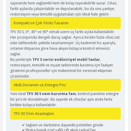
sayesinde hem sağlamlık hem de kolay taşınabilirlik sunar. Cihaz,
farklı açılarda çalıştırılabilir ve depolanabilir, bu da onu şantiye,
restorasyon veya temizlik uygulamaları için ideal hale getirir.
Kompakt ve Çok Yönlü Tasarım
TFV 30 S, 0°, 45° ve 90° olmak üzere üç farklı açıda kullanılabilir.
Her pozisyonda dengeli duruş sağlar. Ayrıca birden fazla cihaz üst
üste istiflenebilir şekilde tasarlanmıştır. Üç kademeli hız ayarıyla,
ortamın ihtiyacına göre hava akışını kolayca kontrol etmenizi
sağlar.
Bu yönleriyle
TFV S serisi endüstriyel mobil fanlar
,
restorasyon, temizlik ve inşaat sektörinde kurutma için faaliyet
gösteren profesyoneller için mükemmel bir evrensel ekipman
çözümüdür.
Akıllı Donanım ve Entegre Priz
Yeni nesil
TFV 30 S nem kurutma fanı
, kontrol paneline entegre
bir priz ile donatılmıştır. Bu sayede ek cihazlar aynı anda fanla
birlikte kolayca kullanılabilir.
TFV 30 S’nin Avantajları
✔ Sağlam ve darbelere dayanıklı polietilen gövde
✔ Ekstra büyük özel şaftlı çift akışlı radyal fan